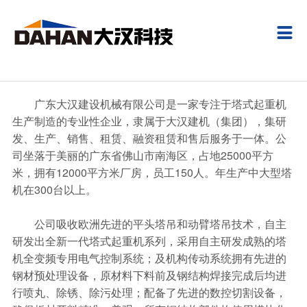
关于大汉
新闻中心
产品中心
线上支付
服务支持
投资者关系
人才招聘

了解大汉
公司新闻
塔帽式塔式起重机
线上支付
技术服务
定期报告
人才战略
全景展示
行业动态
平头式塔式起重机
金融服务
临时公告
招聘职位
广东大汉建设机械有限公司是一家专注于塔式起重机
生产制造的专业性企业，隶属于大汉建机（集团），集研
发展历程
媒体视角
动臂式塔式起重机
租赁服务
成长在大汉
发、生产、销售、租赁、融资租赁和售后服务于一体。公
大汉荣誉
专题报道
施工升降机
配套件优势
在线应聘
司坐落于美丽的广东省佛山市南海区，占地25000平方
米，拥有12000平方米厂房，员工150人。年生产中大型塔
联系我们
视频中心
智能泊车
产品订购
机在300台以上。
环保专栏
配套件
客户留言
公司吸收欧洲先进的平头塔吊和动臂塔吊技术，自主
研发出全新一代塔式起重机系列，采用自主研发成熟的塔
二手设备
机全变频专用电气控制系统；及机构传动系统拥有先进的
钢材预处理设备，原材料下料前及钢结构焊接完成后均进
行喷丸、除锈、除污处理；配备了先进的数控切割设备，