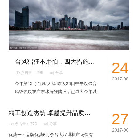
台风猖狂不用怕，四大措施保塔机!
24
点击量： 296
分享
2017-08
今年第13号台风“天鸽”昨天23日中午以强台
风级强度在广东珠海登陆后，已成为今年以
来登陆我国最强的台风。强台风给许多城市
带来狂风骤雨和降温，同时也给居民生活和
精工创造杰筑 卓越提升品质丨大汉股份塔机产品十大优势
27
生...
点击量： 773
分享
2017-06
优势一：品牌优势6万余台大汉塔机市场保有