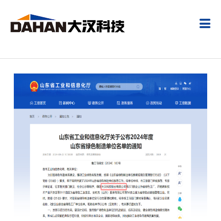
关于大汉
新闻中心
产品中心
线上支付
服务支持
投资者关系
人才招聘

了解大汉
公司新闻
塔帽式塔式起重机
线上支付
技术服务
定期报告
人才战略
全景展示
行业动态
平头式塔式起重机
金融服务
临时公告
招聘职位
发展历程
媒体视角
动臂式塔式起重机
租赁服务
成长在大汉
大汉荣誉
专题报道
施工升降机
配套件优势
在线应聘
联系我们
视频中心
智能泊车
产品订购
环保专栏
配套件
客户留言
二手设备